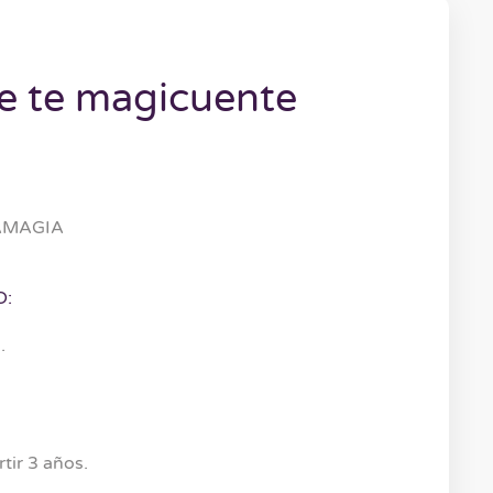
e te magicuente
TAMAGIA
O:
.
tir 3 años.