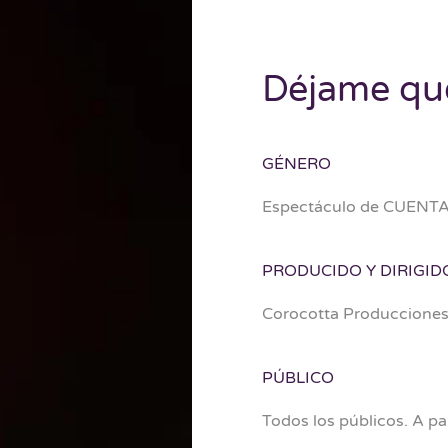
Déjame qu
GÉNERO
Espectáculo de CUEN
PRODUCIDO Y DIRIGID
Corocotta Producciones
PÚBLICO
Todos los públicos. A par