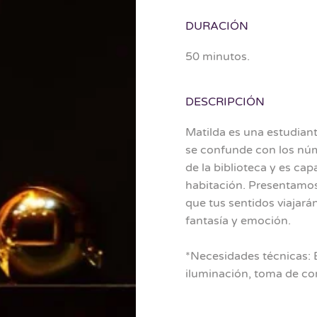
DURACIÓN
50 minutos.
DESCRIPCIÓN
Matilda es una estudiant
se confunde con los núm
de la biblioteca y es ca
habitación. Presentamos
que tus sentidos viajará
fantasía y emoción.
*Necesidades técnicas: 
iluminación, toma de cor