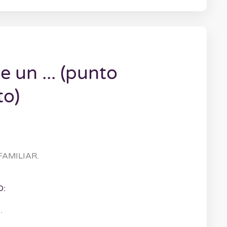
 un ... (punto
to)
FAMILIAR.
O:
.