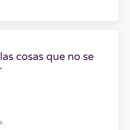
 las cosas que no se
r
O: