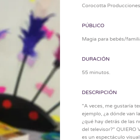
Corocotta Producciones
PÚBLICO
Magia para bebés/famili
DURACIÓN
55 minutos.
DESCRIPCIÓN
"A veces, me gustaría ten
ejemplo, ¿a dónde van l
¿qué hay detrás de las n
del televisor?" QUIE
es un espectáculo visual