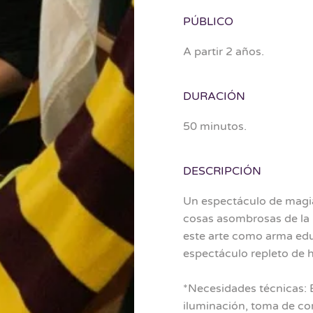
PÚBLICO
A partir 2 años.
DURACIÓN
50 minutos.
DESCRIPCIÓN
Un espectáculo de magia 
cosas asombrosas de la 
este arte como arma edu
espectáculo repleto de 
*Necesidades técnicas: 
iluminación, toma de cor