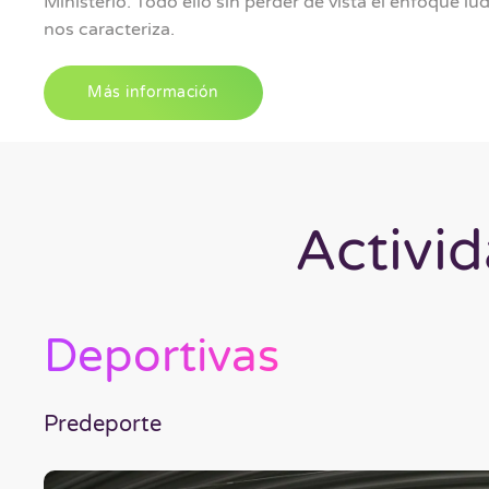
Ministerio. Todo ello sin perder de vista el enfoque l
nos caracteriza.
Más información
Activid
Deportivas
Predeporte