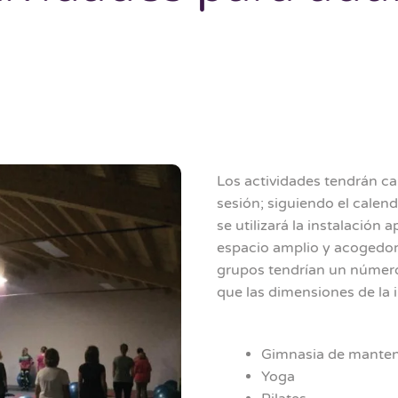
Los actividades tendrán c
sesión; siguiendo el calend
se utilizará la instalación
espacio amplio y acogedor,
grupos tendrían un número
que las dimensiones de la i
Gimnasia de mante
Yoga