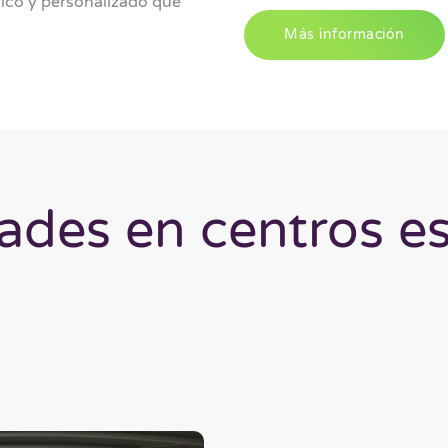
údico y personalizado que
Más información
ades en centros e